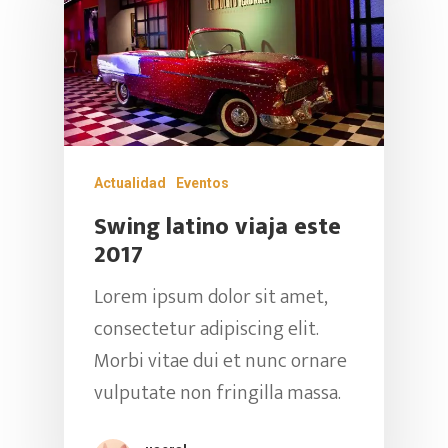
CONTACTO DE PRENSA
557 6534
(57)318 288 63 79
CORREO ELECTRÓNICO:
mercadeo@swinglatin
Actualidad
Eventos
Swing latino viaja este
2017
Lorem ipsum dolor sit amet,
consectetur adipiscing elit.
Morbi vitae dui et nunc ornare
vulputate non fringilla massa.