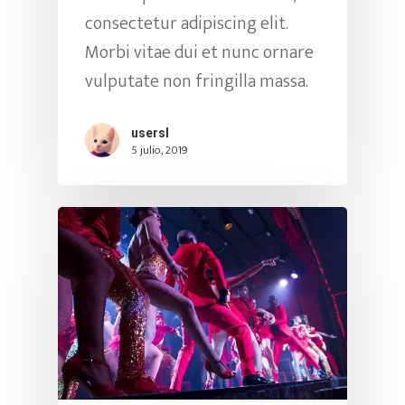
consectetur adipiscing elit.
Morbi vitae dui et nunc ornare
vulputate non fringilla massa.
usersl
5 julio, 2019
Inicio
Nosotros
Compañia
Historia
Artística
Fundación Swing Lat
Multimedia
Swing Latino Élite
El Mulato