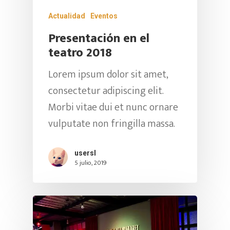
Actualidad
Eventos
Casting Para Bailari
Info
Presentación en el
Academia
teatro 2018
Contacto
Lorem ipsum dolor sit amet,
Contrataciones
El Mulato
Aprende Con Swing L
consectetur adipiscing elit.
Cabaret
Clases Para Niños
Morbi vitae dui et nunc ornare
Conoce El Mulato Ca
vulputate non fringilla massa.
¡UBICANOS AQ
Swing Latino En El M
usersl
Cabaret
5 julio, 2019
DIRECCIÓN:
Calendario De Event
Carrera 31 # 7-25 Cali (V
Cedro