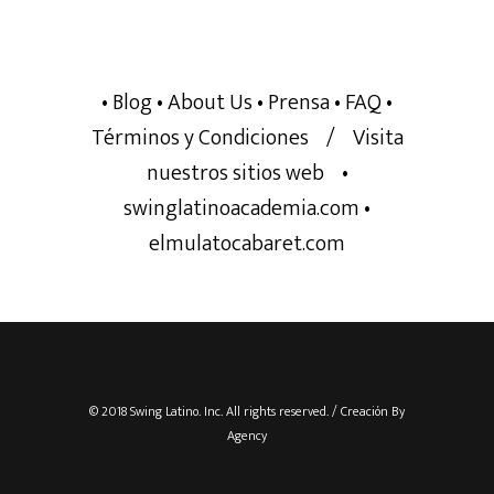
• Blog
• About Us
• Prensa
• FAQ
•
Términos y Condiciones
/
Visita
nuestros sitios web
•
swinglatinoacademia.com
•
elmulatocabaret.com
© 2018 Swing Latino. Inc. All rights reserved. / Creación By
Agency