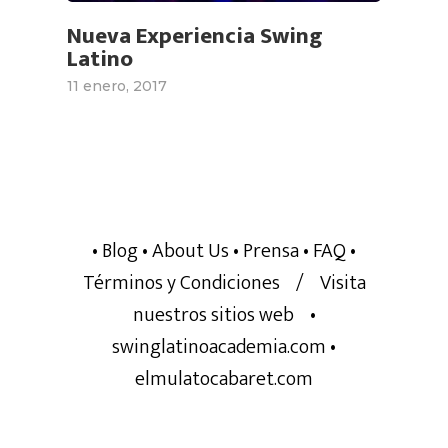
Carrera 31 # 7-25 Cali (V
Nueva Experiencia Swing
Cedro
Latino
CONTACTO DE PRENSA
11 enero, 2017
557 6534
(57)318 288 63 79
CORREO ELECTRÓNICO:
mercadeo@swinglatin
• Blog
• About Us
• Prensa
• FAQ
•
Términos y Condiciones
/
Visita
nuestros sitios web
•
swinglatinoacademia.com
•
elmulatocabaret.com