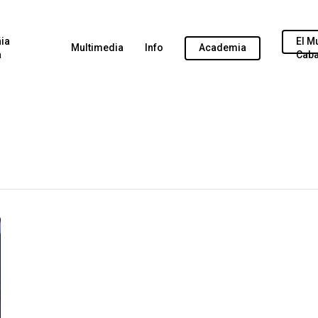
ia
El M
Multimedia
Info
Academia
a
Caba