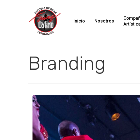
Compañ
Inicio
Nosotros
Artístic
Branding
Hit enter to search or ESC to close