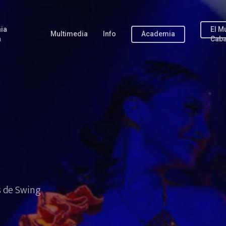
ia
El M
Multimedia
Info
Academia
a
Caba
s de Swing