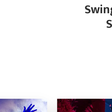
Swin
S