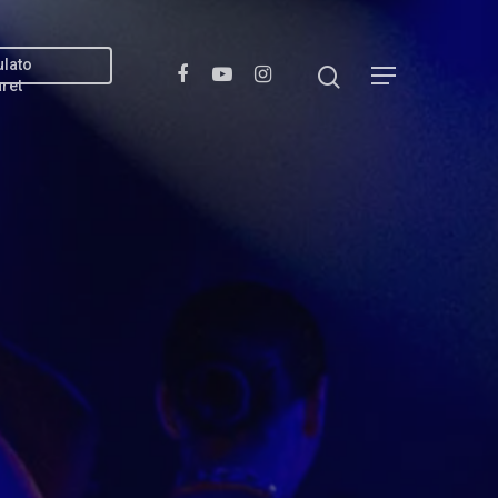
ulato
ret