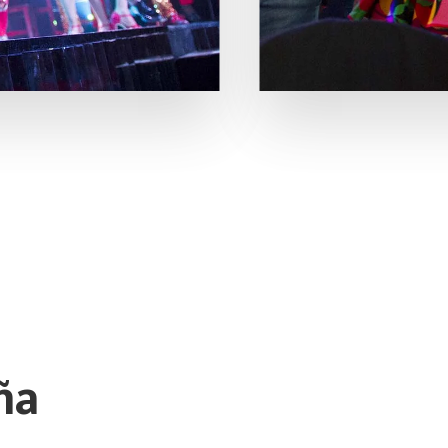
¡UBICANOS AQUÍ!
DIRECCIÓN:
Carrera 31 # 7-25 Cali (Valle)El Ced
CONTACTO DE PRENSA:
557 6534
(57)318 288 63 79
ña
CORREO ELECTRÓNICO:
mercadeo@swinglatino.co