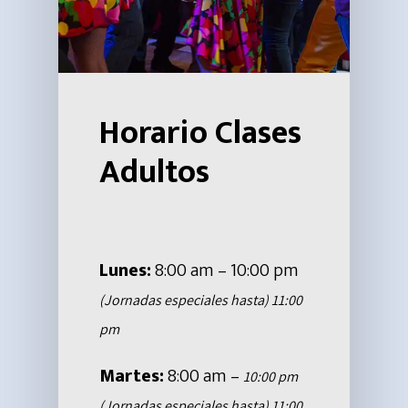
Compañia
Historia
Artística
Fundación Swing Lat
Multimedia
Swing Latino Élite
El Mulato
Horario Clases
Casting Para Bailari
Info
Adultos
Academia
Contacto
Contrataciones
El Mulato
Aprende Con Swing L
Cabaret
Lunes:
8:00 am – 10:00 pm
Clases Para Niños
(Jornadas especiales hasta) 11:00
Conoce El Mulato Ca
pm
¡UBICANOS AQ
Swing Latino En El M
Martes:
8:00 am –
10:00 pm
Cabaret
(Jornadas especiales hasta) 11:00