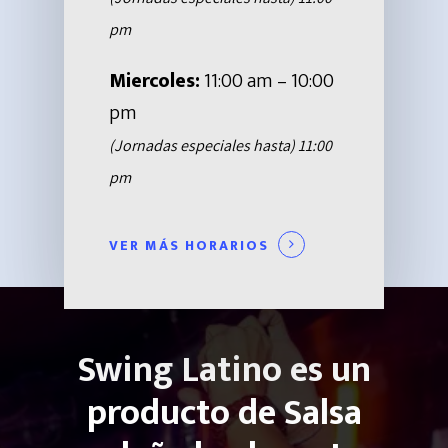
DIRECCIÓN:
Calendario De Event
pm
Carrera 31 # 7-25 Cali (V
Cedro
Miercoles:
11:00 am – 10:00
CONTACTO DE PRENSA
pm
557 6534
(Jornadas especiales hasta) 11:00
(57)318 288 63 79
pm
CORREO ELECTRÓNICO:
mercadeo@swinglatin
VER MÁS HORARIOS
Swing Latino es un
producto de Salsa