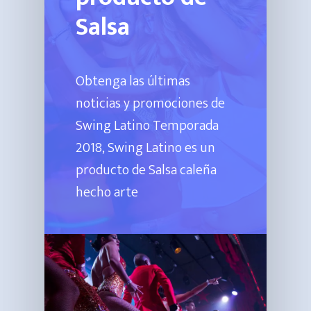
Salsa
Hit enter to search or ESC to close
Obtenga las últimas
noticias y promociones de
Swing Latino Temporada
2018, Swing Latino es un
producto de Salsa caleña
hecho arte