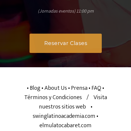
(Jornadas eventos) 11:00 pm
Reservar Clases
• Blog
• About Us
• Prensa
• FAQ
•
Términos y Condiciones
/
Visita
nuestros sitios web
•
swinglatinoacademia.com
•
elmulatocabaret.com