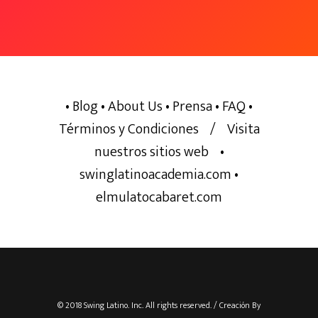
CONTACTO DE PRENSA
557 6534
(57)318 288 63 79
CORREO ELECTRÓNICO:
• Blog
• About Us
• Prensa
• FAQ
•
mercadeo@swinglatin
Términos y Condiciones
/
Visita
nuestros sitios web
•
swinglatinoacademia.com
•
elmulatocabaret.com
© 2018 Swing Latino. Inc. All rights reserved. / Creación By