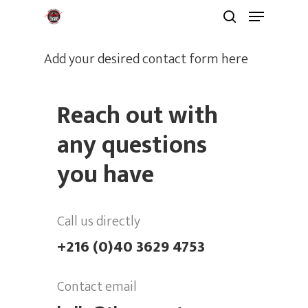
Add your desired contact form here
Reach out with
any questions
Hit enter to search or ESC to close
you have
Inicio
Call us directly
Nosotros
+216 (0)40 3629 4753
Compañia
Historia
Contact email
Artística
Fundación Swing Lat