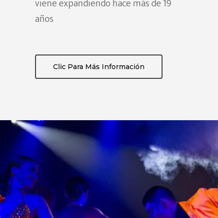
viene expandiendo hace más de 19
años
Clic Para Más Información
Inicio
Nosotros
Compañia
Historia