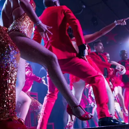
Carrera 31 # 7-25 Cali (V
Cedro
CONTACTO DE PRENSA
557 6534
(57)318 288 63 79
CORREO ELECTRÓNICO:
mercadeo@swinglatin